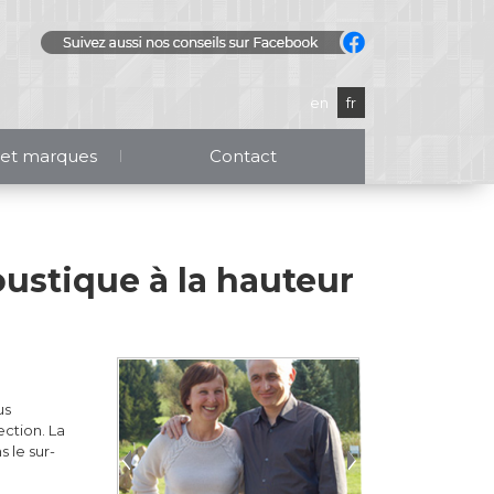
en
fr
 et marques
Contact
ustique à la hauteur
us
ection. La
 le sur-